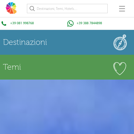
+39 081 998768
+39 388 7844898
Destinazioni
Temi