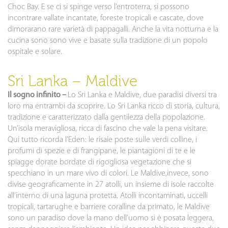
Choc Bay. E se ci si spinge verso l’entroterra, si possono
incontrare vallate incantate, foreste tropicali e cascate, dove
dimorarano rare varietà di pappagalli. Anche la vita notturna e la
cucina sono sono vive e basate sulla tradizione di un popolo
ospitale e solare.
Sri Lanka – Maldive
Il sogno infinito –
Lo Sri Lanka e Maldive, due paradisi diversi tra
loro ma entrambi da scoprire. Lo Sri Lanka ricco di storia, cultura,
tradizione e caratterizzato dalla gentilezza della popolazione.
Un’isola meravigliosa, ricca di fascino che vale la pena visitare.
Qui tutto ricorda l’Eden: le risaie poste sulle verdi colline, i
profumi di spezie e di frangipane, le piantagioni di te e le
spiagge dorate bordate di rigogliosa vegetazione che si
specchiano in un mare vivo di colori. Le Maldive,invece, sono
divise geograficamente in 27 atolli, un insieme di isole raccolte
all’interno di una laguna protetta. Atolli incontaminati, uccelli
tropicali, tartarughe e barriere coralline da primato, le Maldive
sono un paradiso dove la mano dell’uomo si è posata leggera,