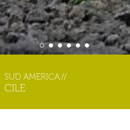
1
2
3
4
5
6
SUD AMERICA
CILE