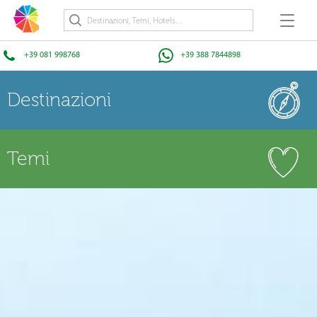
+39 081 998768
+39 388 7844898
Destinazioni
Temi