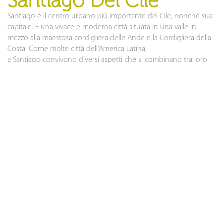
Santiago Del Cile
Santiago è il centro urbano più importante del Cile, nonché sua
capitale. È una vivace e moderna città situata in una valle in
mezzo alla maestosa cordigliera delle Ande e la Cordigliera della
Costa. Come molte città dell’America Latina,
a Santiago convivono diversi aspetti che si combinano tra loro
in un mix perfetto: un patrimonio storico e artistico legato al
passato coloniale e alle bellezze naturali, oltre che alle
fantastiche opere di architettura moderna. Ogni angolo della
città racconta un pezzo di storia di questa meravigliosa città, che
va dagli edifici coloniali alle ville in stile liberty, passando per i
musei e per le sue meravigliose piazze.
Torres Del Paine
Un’altra delle sue principali attrattive e il più fotografato del Cile,
è il famoso parco
Torres del Paine
che si trova all’estremo sud
del Paese ed è pieno di attrazioni naturali. Questa area protetta
è situata in posizione centrale rispetto alle tre Torri del Paine, tre
fantastici picchi di granito scolpiti dalla forza del ghiaccio. Da