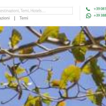
+39 08
+39 38
azioni
Temi