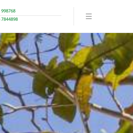
1 998768
8 7844898