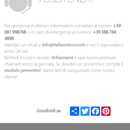
Per assistenza e ulteriori informazioni contattaci ai numeri
+39
081 998768
o in caso di emergenza al numero
+39 388 784
4898
.
Mandaci un email a
info@italiaontour.com
e noi ti rispondiamo
entro 24 ore.
Richiedi il nostro servizio
richiamami
e sarà nostra premura
chiamarti entro la giornata. Se desideri un preventivo compila il
modulo preventivi
! Siamo lieti di conquistarti come nostro
cliente!
Teilen
Twitter
Facebook
Pinterest
Condividi su