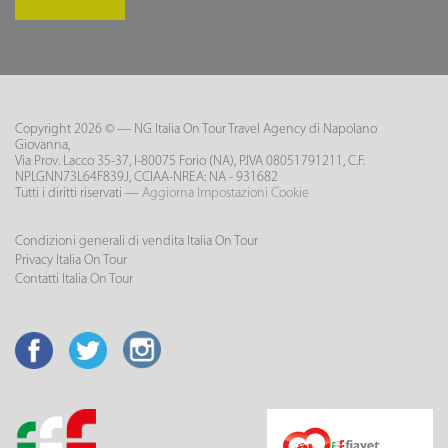
Copyright 2026 © — NG Italia On Tour Travel Agency di Napolano
Giovanna,
Via Prov. Lacco 35-37, I-80075 Forio (NA), P.IVA 08051791211, C.F.
NPLGNN73L64F839J, CCIAA-NREA: NA - 931682
Tutti i diritti riservati —
Aggiorna Impostazioni Cookie
Condizioni generali di vendita Italia On Tour
Privacy Italia On Tour
Contatti Italia On Tour