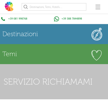
+39 081 998768
+39 388 7844898
Destinazioni
Temi
SERVIZIO RICHIAMAMI