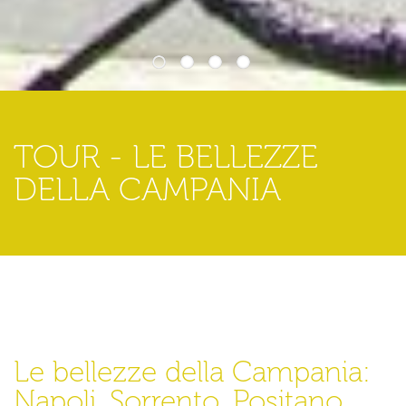
1
2
3
4
TOUR - LE BELLEZZE
DELLA CAMPANIA
Le bellezze della Campania:
Napoli, Sorrento, Positano,