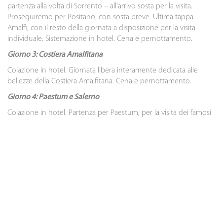
partenza alla volta di Sorrento – all’arrivo sosta per la visita.
Proseguiremo per Positano, con sosta breve. Ultima tappa
Amalfi, con il resto della giornata a disposizione per la visita
individuale. Sistemazione in hotel. Cena e pernottamento.
Giorno 3: Costiera Amalfitana
Colazione in hotel. Giornata libera interamente dedicata alle
bellezze della Costiera Amalfitana. Cena e pernottamento.
Giorno 4: Paestum e Salerno
Colazione in hotel. Partenza per Paestum, per la visita dei famosi
scavi archeologici e del suo museo. Proseguimento per la
Tenuta Vannulo
(Azienda Biologica certificata ICEA) con visita
della tenuta e degustazione della mozzarella di bufala. Dopo
pranzo, raggiungeremo Salerno. Tempo a disposizione per fare
un giro in centro e passeggiare sul lungomare. Rientro in hotel,
cena e pernottamento.
Giorno 5: Napoli – Rientro
Colazione in hotel. Trasferimento se previsto. Fine dei servizi.