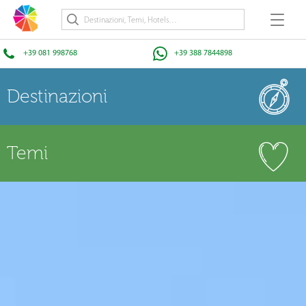
+39 081 998768
+39 388 7844898
Destinazioni
Temi