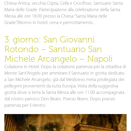
Chiesa Antica, vecchia Cripta, Cella e Crocifisso. Santuario Santa
Maria delle Grazie. Partecipazione alla celebrazione della Santa
Messa alle ore 18.00 presso la Chiesa “Santa Maria delle
Grazie”.Ritorno in hotel, cena e pernottamento.
3. giorno: San Giovanni
Rotondo – Santuario San
Michele Arcangelo – Napoli
Colazione in Hotel. Dopo la colazione partenza per la cittadina di
Monte Sant’Angelo per ammirare il Santuario in grotta dedicato
a San Michele Arcangelo, già dal Medioevo meta privilegiata dei
pellegrini provenienti da tutta Europa. Visita della suggestiva
grotta dove si terra la Santa Messa alle ore 11.00 accompagnata
dal nostro parroco Don Beato. Pranzo libero. Dopo pranzo
partenza per il rientro.