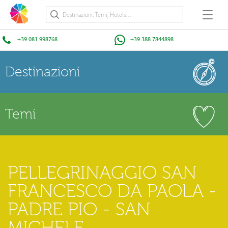
+39 081 998768
+39 388 7844898
Destinazioni
Temi
PELLEGRINAGGIO SAN
FRANCESCO DA PAOLA -
PADRE PIO - SAN
MICHELE