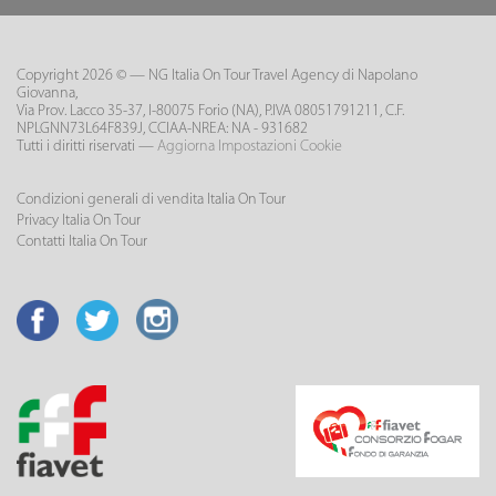
Copyright 2026 © — NG Italia On Tour Travel Agency di Napolano
Giovanna,
Via Prov. Lacco 35-37, I-80075 Forio (NA), P.IVA 08051791211, C.F.
NPLGNN73L64F839J, CCIAA-NREA: NA - 931682
Tutti i diritti riservati —
Aggiorna Impostazioni Cookie
Condizioni generali di vendita Italia On Tour
Privacy Italia On Tour
Contatti Italia On Tour