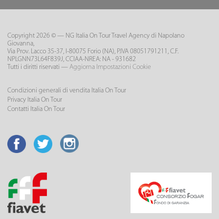
Copyright 2026 © — NG Italia On Tour Travel Agency di Napolano
Giovanna,
Via Prov. Lacco 35-37, I-80075 Forio (NA), P.IVA 08051791211, C.F.
NPLGNN73L64F839J, CCIAA-NREA: NA - 931682
Tutti i diritti riservati —
Aggiorna Impostazioni Cookie
Condizioni generali di vendita Italia On Tour
Privacy Italia On Tour
Contatti Italia On Tour