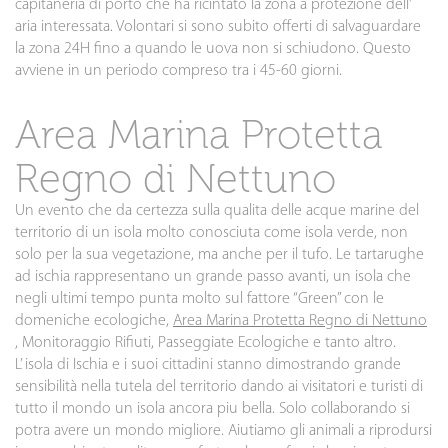
capitaneria di porto che ha ricintato la zona a protezione dell’
aria interessata. Volontari si sono subito offerti di salvaguardare
la zona 24H fino a quando le uova non si schiudono. Questo
avviene in un periodo compreso tra i 45-60 giorni.
Area Marina Protetta
Regno di Nettuno
Un evento che da certezza sulla qualita delle acque marine del
territorio di un isola molto conosciuta come isola verde, non
solo per la sua vegetazione, ma anche per il tufo. Le tartarughe
ad ischia rappresentano un grande passo avanti, un isola che
negli ultimi tempo punta molto sul fattore “Green” con le
domeniche ecologiche,
Area Marina Protetta Regno di Nettuno
, Monitoraggio Rifiuti, Passeggiate Ecologiche e tanto altro.
L’ isola di Ischia e i suoi cittadini stanno dimostrando grande
sensibilità nella tutela del territorio dando ai visitatori e turisti di
tutto il mondo un isola ancora piu bella. Solo collaborando si
potra avere un mondo migliore. Aiutiamo gli animali a riprodursi