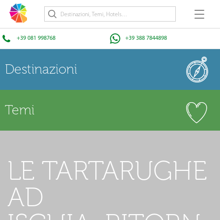
+39 081 998768
+39 388 7844898
Destinazioni
Temi
LE TARTARUGHE
AD