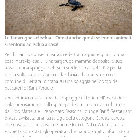
Le Tartarughe ad
Ischia
– Ormai anche questi splendidi animali
si sentono ad Ischia a casa!
Per il 3. anno consecutiva succede tra maggio e giugno una
cosa meravigliosa… Una targaruga mamma deposita le sue
uova su una spiaggia dell’ isola verde Ischia. Nel 2022 per la
prima volta sulla spiaggia della Chiaia e l’ anno scorso nel
comune di Serrara Fontana su una spiaggia nel borgo dei
pescatori di Sant’ Angelo.
Una settimana fa su una delle spiagge di Forio nell’ ovest dell’
isola, precisamente sulla spiaggia dell’impiccato, a pochi metri
dal Lido Mattera e il renomato Seasons Lounge Bar & Restaurant
è stata avvistata una tartaruga della categoria Caretta-caretta
che covava le sue uova alle prime luci dell’alba. A fare questa
scoperta sono stati gli operatori che hanno subito informato la